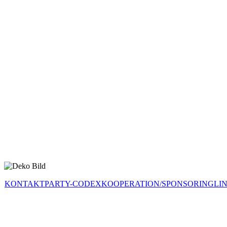
KONTAKT
PARTY-CODEX
KOOPERATION/SPONSORING
LI