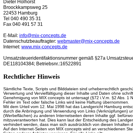
Dieter Holhorst
Broockkampsweg 25
22453 Hamburg
Tel 040 490 35 31
Fax 040 491 57 31
E-Mail:
info@mix-concepts.de
Datenschutzbeauftragter:
webmaster@mix-concepts.de
Internet:
www.mix-concepts.de
Umsatzsteueridentifaktionsnummer gemäß §27a Umsatzsteue
DE118104384; Betriebsnr.:16522891
Rechtlicher Hinweis
Sämtliche Texte, Scripts und Bilddateien sind urheberrechtlich geschü
Verwertung und Vervielfältigung dieser Inhalte und Daten ohne schrift
Genehmigung von MIX concepts ist untersagt (§72 i.V.m. §2 Abs. 1 N
Fehler im Text oder falsche Links wird keine Haftung übernommen.
Mit dem Urteil vom 12. Mai 1998 hat das Landgericht Hamburg ents
durch die Anbringung und Verwendung von Links (Verknüpfungen) u
(Werbeflächen) zu anderen Internetseiten deren Inhalte ggf. befürwo
mitzuverantworten hat. Dies kann laut der Entscheidung des Landger
verhindert werden, dass man sich ausdrücklich von diesen Inhalten di
Auf den Internet-Seiten von MIX concepts wird an verschiedenen Stel