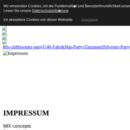
Wir verwenden Cookies, um die Funktionalit�t und Benutzerfreundlichkeit unse
Lesen Sie unsere
Datenschutzerkl�rung
.
Ich akzeptiere Cookies von dieser Webseite
Akzeptiert!
80s-club
boomer-party
Ü40-Fabrik
Mai-Partys
Tanznagel
Silvester-Party
IMPRESSUM
MIX concepts